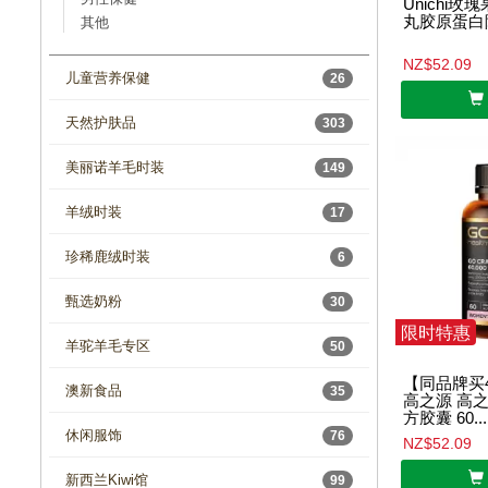
Unichi
丸胶原蛋白
其他
NZ$52.09
儿童营养保健
26
天然护肤品
303
美丽诺羊毛时装
149
羊绒时装
17
珍稀鹿绒时装
6
甄选奶粉
30
限时特惠
羊驼羊毛专区
50
【同品牌买4赠
澳新食品
35
高之源 高
方胶囊 60...
休闲服饰
76
NZ$52.09
新西兰Kiwi馆
99