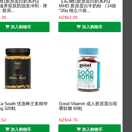
赠1胶原蛋白奶系列】
【买3赠1胶原蛋白奶系列】
 滋养双肽防脱发冲剂 - 弹
MHD 胶原蛋白牛奶粉 （14袋
胶原...
*20g 独立小袋...
.39
NZ$52.09
加入购物车
加入购物车
ka South 优选蜂王浆精华
Good Vitamin 成人胶原蛋白咀
mg 320粒
嚼软糖 60粒
.52
NZ$34.70
加入购物车
加入购物车