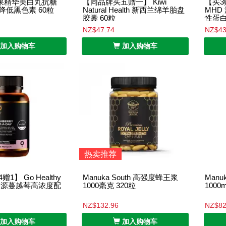
玫瑰果精华美白丸抗糖
【同品牌买五赠一】 Kiwi
【买3
降低黑色素 60粒
Natural Health 新西兰绵羊胎盘
MHD
胶囊 60粒
性蛋白·
NZ$47.74
NZ$43
加入购物车
加入购物车
热卖推荐
1】 Go Healthy
Manuka South 高强度蜂王浆
Manu
之源蔓越莓高浓度配
1000毫克 320粒
1000
NZ$132.96
NZ$82
加入购物车
加入购物车