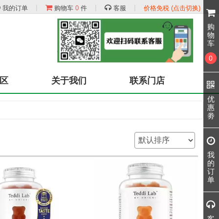
|
|
|
我的订单
购物车
0
件
客服
价格免税 (点击切换)
购
物
车
0
区
关于我们
联系门店
优
惠
劵
我
的
订
单
客