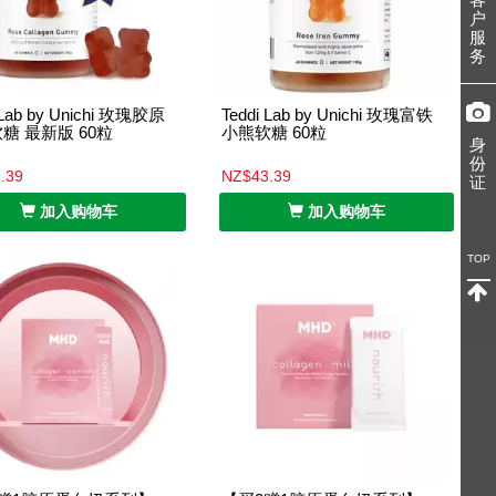
户
服
务
 Lab by Unichi 玫瑰胶原
Teddi Lab by Unichi 玫瑰富铁
糖 最新版 60粒
小熊软糖 60粒
身
份
.39
NZ$43.39
证
加入购物车
加入购物车
TOP