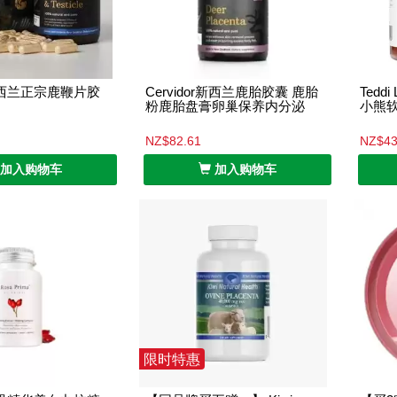
or新西兰正宗鹿鞭片胶
Cervidor新西兰鹿胎胶囊 鹿胎
Teddi
粉鹿胎盘膏卵巢保养内分泌
小熊软
NZ$82.61
NZ$43
加入购物车
加入购物车
限时特惠