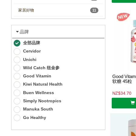
家居好物
11
品牌
全部品牌
Cervidor
Unichi
Wild Catch 纽金参
Good Vitamin
Good Vi
软糖 45粒
Kiwi Natural Health
Buen Wellness
NZ$34.70
Simply Nootropics
Manuka South
Go Healthy