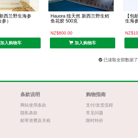
tch 新西兰野生海参
Hauora 纽天然 新西兰野生鳕
【包邮】
金参）
鱼花胶 500克
生海参
NZ$800.00
NZ$10
加入购物车
加入购物车
已读取全部数据了
条款说明
购物指南
网站使用条款
支付/发货流程
隐私条款
常见问题
邮寄资费及关税
限时特价