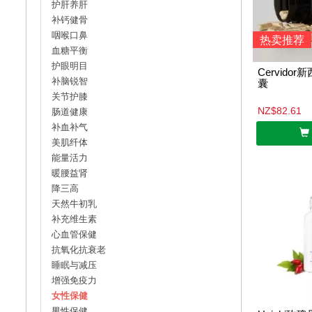
护肝养肝
补钙健骨
咽喉口鼻
热卖推荐
血糖平衡
护眼明目
Cervid
补脑锐智
囊
关节护膝
NZ$82.61
肠道健康
补血补气
美肌纤体
能量活力
暖腰益肾
降三高
天然牛初乳
补充维生素
心血管保健
抗氧化抗衰老
睡眠与减压
增强免疫力
女性保健
男性保健