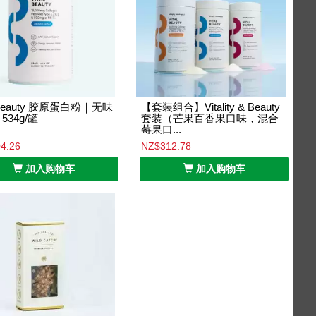
l Beauty 胶原蛋白粉｜无味
【套装组合】Vitality & Beauty
534g/罐
套装（芒果百香果口味，混合
莓果口...
4.26
NZ$312.78
加入购物车
加入购物车