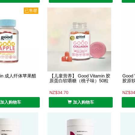
已售罄
tamin 成人纤体苹果醋
【儿童营养】 Good Vitamin 胶
Good
原蛋白软嚼糖（桃子味）50粒
胶原软
NZ$34.70
NZ$34
加入购物车
加入购物车