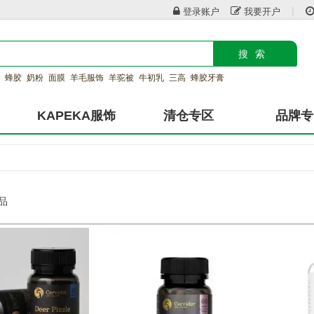
|
登录账户
我要开户
搜索
蜂胶
奶粉
面膜
羊毛服饰
羊驼被
牛初乳
三高
蜂胶牙膏
KAPEKA服饰
清仓专区
品牌专
产品