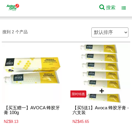
搜索
Toggl
navig
搜到 2 个产品
限时特惠
【买五赠一】AVOCA 蜂胶牙
【买5送1】Avoca 蜂胶牙膏 -
膏 100g
六支装
NZ$9.13
NZ$45.65