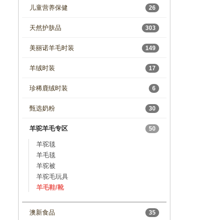
儿童营养保健
26
天然护肤品
303
美丽诺羊毛时装
149
羊绒时装
17
珍稀鹿绒时装
6
甄选奶粉
30
羊驼羊毛专区
50
羊驼毯
羊毛毯
羊驼被
羊驼毛玩具
羊毛鞋/靴
澳新食品
35