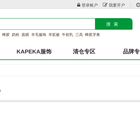
|
登录账户
我要开户
搜索
蜂胶
奶粉
面膜
羊毛服饰
羊驼被
牛初乳
三高
蜂胶牙膏
KAPEKA服饰
清仓专区
品牌专
品