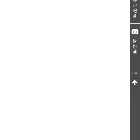
户
服
务
身
份
证
TOP