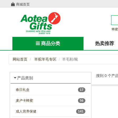
商城首页
蜂蜜
商品分类
热卖推荐
网站首页
羊驼羊毛专区
羊毛鞋/靴
搜到 0 个产
产品类别
春日礼盒
17
麦卢卡蜂蜜
56
成人营养保健
141