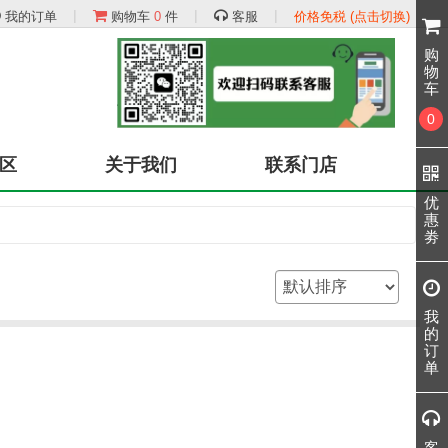
|
|
|
我的订单
购物车
0
件
客服
价格免税 (点击切换)
购
物
车
0
区
关于我们
联系门店
优
惠
劵
我
的
订
单
客