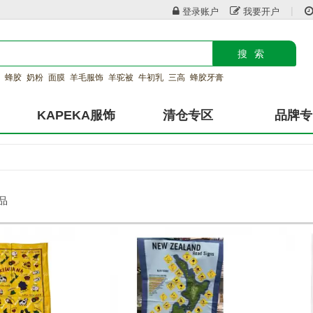
|
登录账户
我要开户
搜索
蜂胶
奶粉
面膜
羊毛服饰
羊驼被
牛初乳
三高
蜂胶牙膏
KAPEKA服饰
清仓专区
品牌专
产品