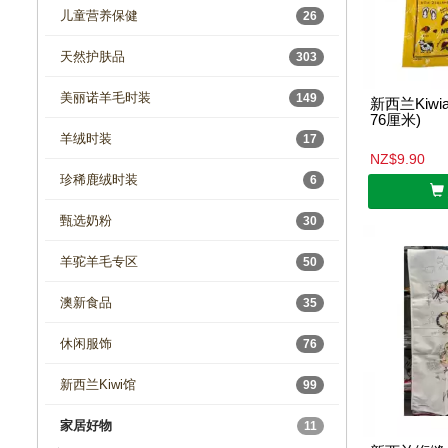
儿童营养保健
26
天然护肤品
303
美丽诺羊毛时装
149
新西兰Kiwi
76厘米)
羊绒时装
17
NZ$9.90
珍稀鹿绒时装
6
甄选奶粉
30
羊驼羊毛专区
50
澳新食品
35
休闲服饰
76
新西兰Kiwi馆
99
家居好物
11