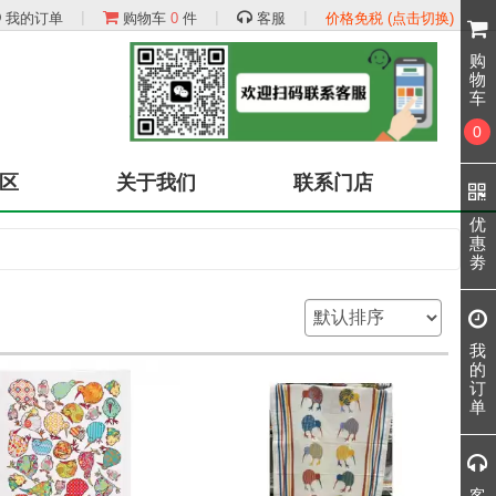
|
|
|
我的订单
购物车
0
件
客服
价格免税 (点击切换)
购
物
车
0
区
关于我们
联系门店
优
惠
劵
我
的
订
单
客