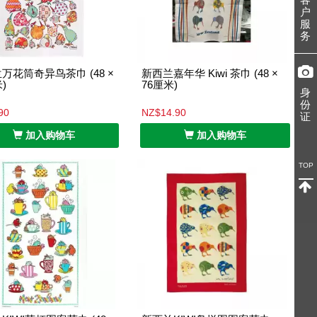
户
服
务
万花筒奇异鸟茶巾 (48 ×
新西兰嘉年华 Kiwi 茶巾 (48 ×
)
76厘米)
身
份
90
NZ$14.90
证
加入购物车
加入购物车
TOP