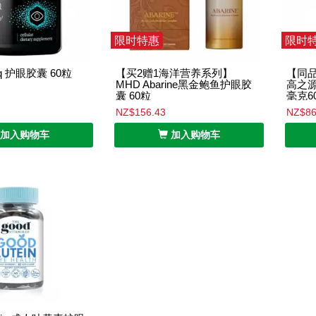
限时特惠
限时
q 护眼胶囊 60粒
【买2赠1海洋营养系列】
【同品牌
MHD Abarine黑金鲍鱼护眼胶
高之源
囊 60粒
毫克6
NZ$156.43
NZ$86
加入购物车
加入购物车