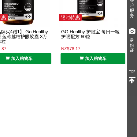
户
服
务
特惠
限时特惠
买4赠1】 Go Healthy
GO Healthy 护眼宝 每日一粒
 蓝莓越桔护眼胶囊 3万
护眼配方 60粒
身
0粒
份
.87
NZ$78.17
证
加入购物车
加入购物车
TOP