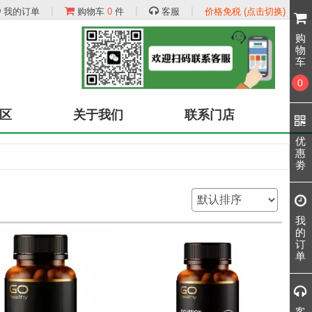
|
|
|
我的订单
购物车
0
件
客服
价格免税 (点击切换)
购
物
车
0
区
关于我们
联系门店
优
惠
劵
我
的
订
单
客