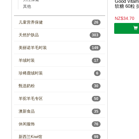
Good Vi
软糖 60粒
其他
NZ$34.70
儿童营养保健
26
天然护肤品
303
美丽诺羊毛时装
149
羊绒时装
17
珍稀鹿绒时装
6
甄选奶粉
30
羊驼羊毛专区
50
澳新食品
35
休闲服饰
76
新西兰Kiwi馆
99