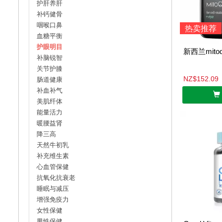
护肝养肝
补钙健骨
咽喉口鼻
热卖推荐
血糖平衡
护眼明目
新西兰mito
补脑锐智
关节护膝
NZ$152.09
肠道健康
补血补气
美肌纤体
能量活力
暖腰益肾
降三高
天然牛初乳
补充维生素
心血管保健
抗氧化抗衰老
睡眠与减压
增强免疫力
女性保健
男性保健