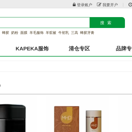
|
登录账户
我要开户
搜索
蜂胶
奶粉
面膜
羊毛服饰
羊驼被
牛初乳
三高
蜂胶牙膏
KAPEKA服饰
清仓专区
品牌专
品