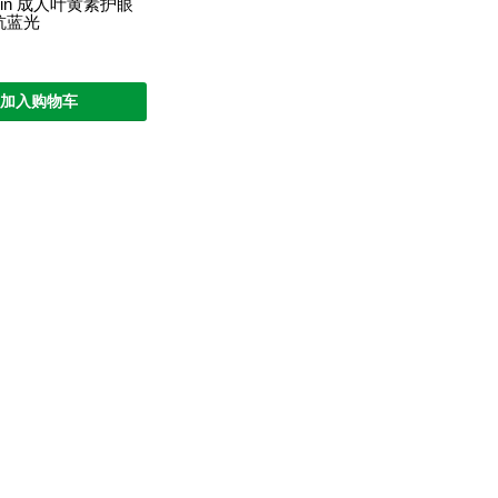
tamin 成人叶黄素护眼
 抗蓝光
加入购物车