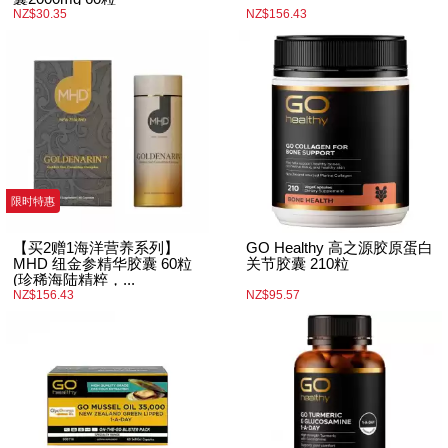
NZ$30.35
NZ$156.43
限时特惠
【买2赠1海洋营养系列】
GO Healthy 高之源胶原蛋白
MHD 纽金参精华胶囊 60粒
关节胶囊 210粒
(珍稀海陆精粹，...
NZ$156.43
NZ$95.57