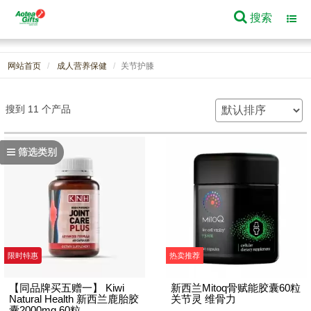
搜索
Toggl
navig
网站首页
成人营养保健
关节护膝
搜到 11 个产品
筛选类别
限时特惠
热卖推荐
【同品牌买五赠一】 Kiwi
新西兰Mitoq骨赋能胶囊60粒
Natural Health 新西兰鹿胎胶
关节灵 维骨力
囊2000mg 60粒