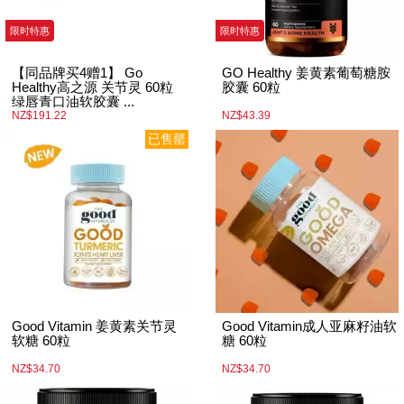
限时特惠
限时特惠
【同品牌买4赠1】 Go
GO Healthy 姜黄素葡萄糖胺
Healthy高之源 关节灵 60粒
胶囊 60粒
绿唇青口油软胶囊 ...
NZ$191.22
NZ$43.39
已售罄
Good Vitamin 姜黄素关节灵
Good Vitamin成人亚麻籽油软
软糖 60粒
糖 60粒
NZ$34.70
NZ$34.70