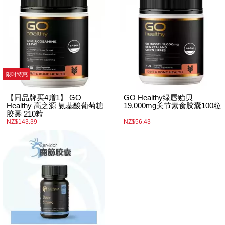
限时特惠
【同品牌买4赠1】 GO
GO Healthy绿唇贻贝
Healthy 高之源 氨基酸葡萄糖
19,000mg关节素食胶囊100粒
胶囊 210粒
NZ$143.39
NZ$56.43