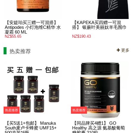
【安媞珀买三赠一可混搭】
【KAPEKA买四赠一可混
Antipodes 小灯泡维C精华 水
搭】 银蕨叶美丽奴羊毛围巾
凝霜 60 ML
NZ$55.65
NZ$190.43
更多
热卖推荐
热卖推荐
热卖推荐