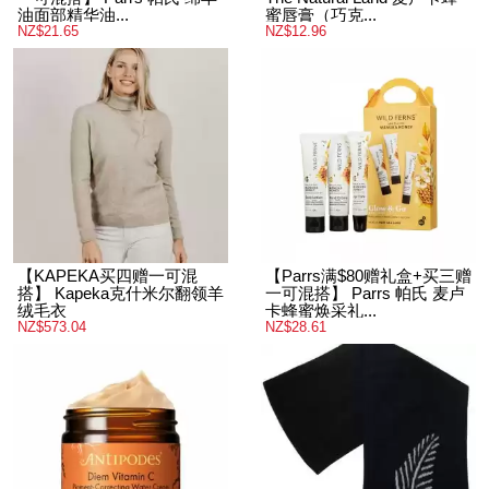
【Parrs满$80赠礼盒+买三赠
【同品牌买三赠一可混搭】
一可混搭】 Parrs 帕氏 绵羊
The Natural Land 麦卢卡蜂
油面部精华油...
蜜唇膏（巧克...
NZ$21.65
NZ$12.96
【KAPEKA买四赠一可混
【Parrs满$80赠礼盒+买三赠
搭】 Kapeka克什米尔翻领羊
一可混搭】 Parrs 帕氏 麦卢
绒毛衣
卡蜂蜜焕采礼...
NZ$573.04
NZ$28.61