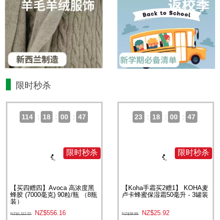
限时秒杀
114
:
18
:
00
:
46
23
:
18
:
00
:
46
限时秒杀
限时秒杀