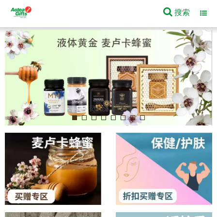
搜索
Toggl
navig