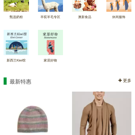
甄选奶粉
羊驼羊毛专区
澳新食品
休闲服饰
新西兰Kiwi馆
家居好物
更多
最新特惠