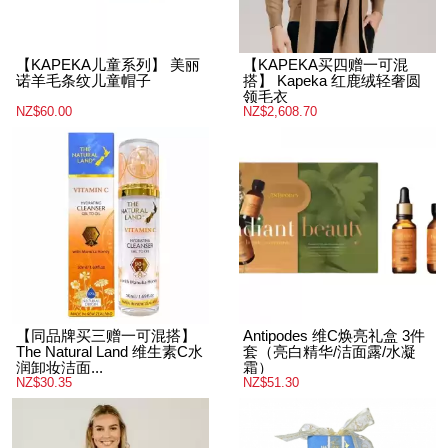
【KAPEKA儿童系列】 美丽
【KAPEKA买四赠一可混
诺羊毛条纹儿童帽子
搭】 Kapeka 红鹿绒轻奢圆
领毛衣
NZ$60.00
NZ$2,608.70
【同品牌买三赠一可混搭】
Antipodes 维C焕亮礼盒 3件
The Natural Land 维生素C水
套（亮白精华/洁面露/水凝
润卸妆洁面...
霜）