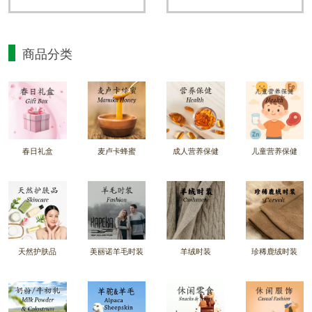
【买四赠四】Avoca 高浓度黑
【Koha手霜买2赠1】 KOHA麦
蜂胶 (7000毫克) 90粒/瓶 （8瓶
卢卡蜂蜜保湿霜50毫升 - 3罐装
装）
NZ$556.16
NZ$25.92
NZ$1,112.32
NZ$38.88
商品分类
春日礼盒
麦卢卡蜂蜜
成人营养保健
儿童营养保健
天然护肤品
美丽诺羊毛时装
羊绒时装
珍稀鹿绒时装