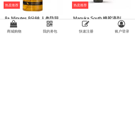
热卖推荐
热卖推荐
商城购物
我的劵包
快速注册
账户登录
8+ Minutes 8分钟 人参防脱
Manuka South 蜂胶滴剂
洗发液 800ml
(20%) 盒装 25ml
NZ$52.30
NZ$30.35
热卖推荐
热卖推荐
【同品牌买4赠1】 Go
【同品牌买4赠1】 Go
Healthy 高之源 辅酶Q10 300
Healthy 高之源 泛醇还原型
毫克60粒
辅酶 Co-Q10 Ubiqui...