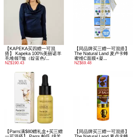
NZ$30.35
NZ$51.30
【KAPEKA买四赠一可混
【同品牌买三赠一可混搭】
搭】 Kapeka 100%美丽诺羊
The Natural Land 麦卢卡蜂
毛堆领T恤（靛蓝色/...
蜜维C面膜+凝...
NZ$190.43
NZ$69.48