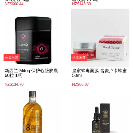
【买5送1+包邮】 Manuka
【同品牌买4赠1】 GO
South麦卢卡蜂蜜 UMF15+
Healthy 高之源 氨基酸葡萄
500克装*6瓶
糖胶囊 210粒
NZ$660.44
NZ$143.39
热卖推荐
热卖推荐
新西兰 Mitoq 保护心脏胶囊
皇家蜂毒面膜 含麦卢卡蜂蜜
60粒 1瓶
50ml
NZ$134.70
NZ$66.87