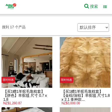
搜索
Toggl
navig
搜到 17 个产品
限时特惠
限时特惠
【买1赠1羊驼毛靠枕套】
【买1赠1羊驼毛靠枕套】
【拼色】羊驼毯 尺寸 0.7 x
【金棕/深棕】羊驼毯 尺寸1.8
1.8
x 2.1 多种款...
NZ$1,260.87
NZ$3,000.00