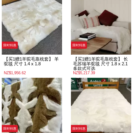
限时特惠
限时特惠
【买1赠1羊驼毛靠枕套】 羊
【买1赠1羊驼毛靠枕套】 长
驼毯 尺寸 1.4 x 1.8
毛苏瑞羊驼毯 尺寸 1.8 x 2.1
多款式可选
NZ$1,956.62
NZ$5,217.39
限时特惠
限时特惠