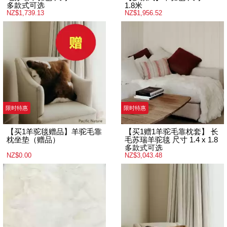
多款式可选
1.8米
NZ$1,739.13
NZ$1,956.52
限时特惠
限时特惠
【买1羊驼毯赠品】羊驼毛靠
【买1赠1羊驼毛靠枕套】 长
枕坐垫（赠品）
毛苏瑞羊驼毯 尺寸 1.4 x 1.8
多款式可选
NZ$0.00
NZ$3,043.48