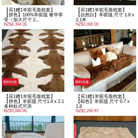
【买1赠1羊驼毛靠枕套】
【买1赠1羊驼毛靠枕套】
【拼色】100%羊驼毯 奢华享
【自然白】羊驼毯 尺寸 1.8 x
受（加大尺寸 2...
2.1米
NZ$4,304.35
NZ$3,000.00
限时特惠
限时特惠
【买1赠1羊驼毛靠枕套】
【买1赠1羊驼毛靠枕套】
【拼色】羊驼毯 尺寸1.8 x 2.1
【棕色】羊驼毯 尺寸 0.7 x
多种款式可选
1.8
NZ$3,000.00
NZ$1,260.87