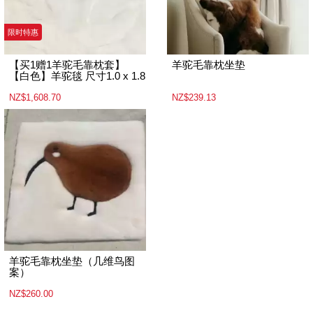
限时特惠
【买1赠1羊驼毛靠枕套】
羊驼毛靠枕坐垫
【白色】羊驼毯 尺寸1.0 x 1.8
NZ$1,608.70
NZ$239.13
羊驼毛靠枕坐垫（几维鸟图
案）
NZ$260.00