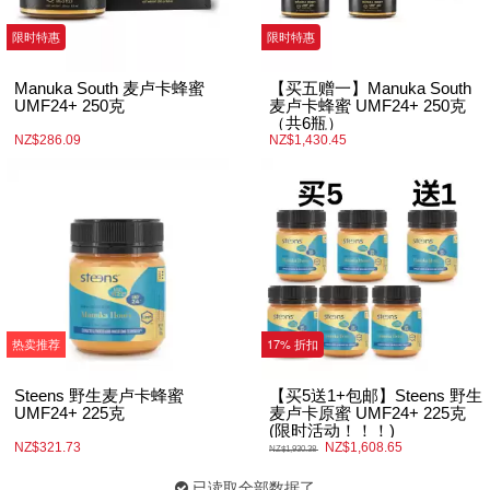
限时特惠
限时特惠
Manuka South 麦卢卡蜂蜜
【买五赠一】Manuka South
UMF24+ 250克
麦卢卡蜂蜜 UMF24+ 250克
（共6瓶）
NZ$286.09
NZ$1,430.45
热卖推荐
17% 折扣
Steens 野生麦卢卡蜂蜜
【买5送1+包邮】Steens 野生
UMF24+ 225克
麦卢卡原蜜 UMF24+ 225克
(限时活动！！！)
NZ$321.73
NZ$1,608.65
NZ$1,930.38
已读取全部数据了