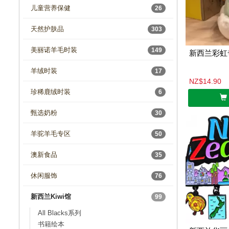
儿童营养保健
26
天然护肤品
303
美丽诺羊毛时装
149
新西兰彩虹
羊绒时装
17
NZ$14.90
珍稀鹿绒时装
6
甄选奶粉
30
羊驼羊毛专区
50
澳新食品
35
休闲服饰
76
新西兰Kiwi馆
99
All Blacks系列
书籍绘本