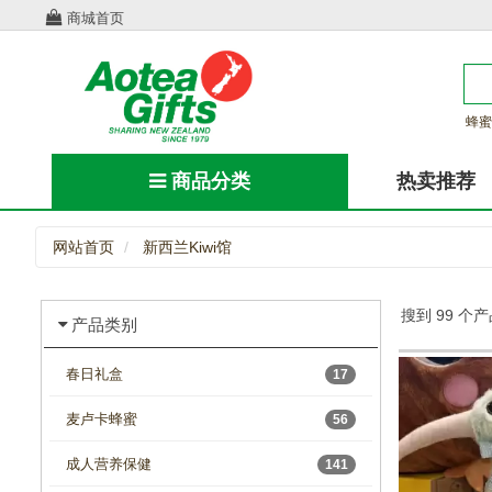
商城首页
蜂蜜
商品分类
热卖推荐
网站首页
新西兰Kiwi馆
搜到 99 个
产品类别
春日礼盒
17
麦卢卡蜂蜜
56
成人营养保健
141