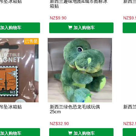
吊坠冰箱贴
新西兰趣味地图&城市图标冰
新西
箱贴
NZ$9.90
NZ$9.
加入购物车
加入购物车
已售罄
吊坠冰箱贴
新西兰绿色恐龙毛绒玩偶
新西
25cm
NZ$32.90
NZ$2.
加入购物车
加入购物车