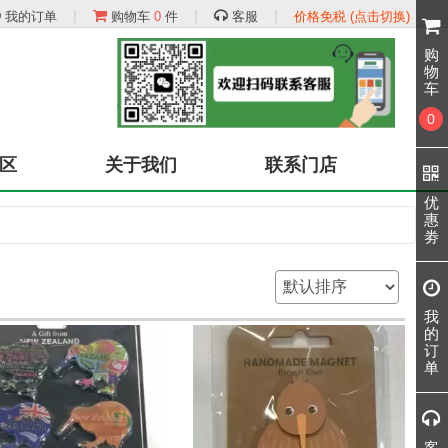
|
|
|
我的订单
购物车
0
件
客服
价格免税 (点击切换)
购
物
车
0
区
关于我们
联系门店
优
惠
劵
我
的
订
单
客