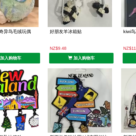
奇异鸟毛绒玩偶
好朋友羊冰箱贴
kiw
NZ$9.48
NZ$11
加入购物车
加入购物车