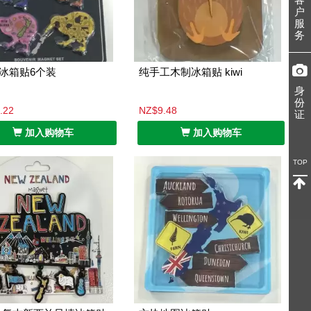
户
服
务
i鸟冰箱贴6个装
纯手工木制冰箱贴 kiwi
身
份
.22
NZ$9.48
证
加入购物车
加入购物车
TOP