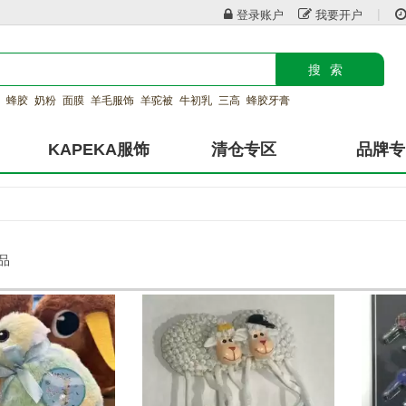
|
登录账户
我要开户
搜索
蜂胶
奶粉
面膜
羊毛服饰
羊驼被
牛初乳
三高
蜂胶牙膏
KAPEKA服饰
清仓专区
品牌专
产品