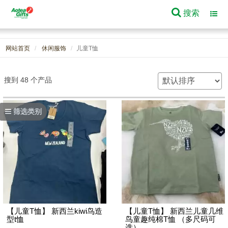
搜索
Toggl
navig
网站首页
休闲服饰
儿童T恤
搜到 48 个产品
筛选类别
【儿童T恤】 新西兰kiwi鸟造
【儿童T恤】 新西兰儿童几维
型t恤
鸟童趣纯棉T恤 （多尺码可
选）