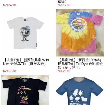
草绿）
NZ$34.90
NZ$17.30
【儿童T恤】 新西兰儿童 Wild
【儿童T恤】 新西兰100%纯
Kiwi 奇异鸟T恤（麻灰灰色）
棉儿童T恤| Tie-Dye 色彩缤纷
款（多尺码可...
NZ$17.30
NZ$29.90