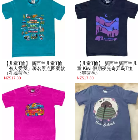
【儿童T恤】 新西兰儿童T恤
【儿童T恤】 新西兰新西兰儿
「有人爱我」著名景点图案款
童 Kiwi 假期夜光奇异鸟T恤
（孔雀蓝色）
（墨蓝色）
NZ$17.30
NZ$17.30