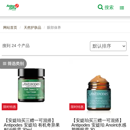
搜索
Toggl
navig
网站首页
天然护肤品
眼部保养
搜到 24 个产品
筛选类别
限时特惠
限时特惠
【安媞珀买三赠一可混搭】
【安媞珀买三赠一可混搭】
Antipodes 安媞珀 有机奇异果
Antipodes 安媞珀 Anoint水感
籽油眼霜 30ml
塑颜眼霜 30...