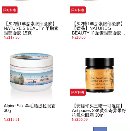
限时特惠
限时特惠
【买2赠1羊胎素眼部凝胶】
【买2赠1羊胎素眼部凝胶】
NATURE'S BEAUTY 羊胎素
【赠品】NATURE'S
眼部凝胶 15克
BEAUTY 羊胎素眼部凝胶...
NZ$17.30
NZ$0.00
限时特惠
Alpine Silk 羊毛脂提拉眼霜
【安媞珀买三赠一可混搭】
30g
Antipodes 23K黄金奇异果籽
抗氧化眼霜 30ml
NZ$19.91
NZ$66.09