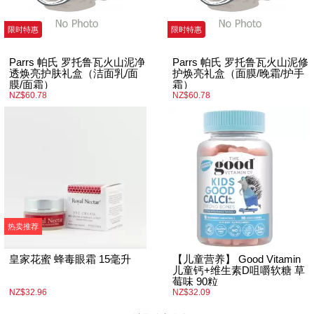
限时特惠
限时特惠
Parrs 帕氏 罗托鲁瓦火山泥净
Parrs 帕氏 罗托鲁瓦火山泥修
透焕亮护肤礼盒（洁面乳/面
护焕亮礼盒（面膜/晚霜/护手
膜/面霜）
霜）
NZ$60.78
NZ$60.78
热卖推荐
皇家花蜜 蜂毒眼霜 15毫升
【儿童营养】 Good Vitamin
儿童钙+维生素D咀嚼软糖 草
莓味 90粒
NZ$32.96
NZ$32.09