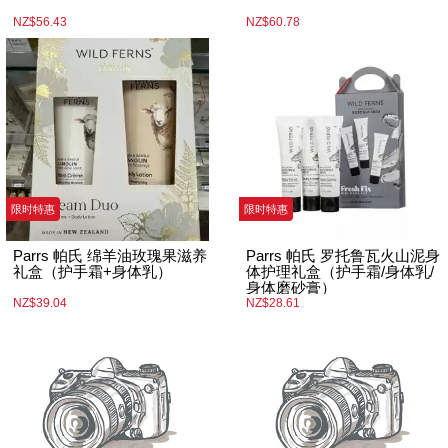
NZ$56.43
NZ$60.78
限时特惠
限时特惠
Parrs 帕氏 绵羊油玫瑰果滋养
Parrs 帕氏 罗托鲁瓦火山泥身
礼盒（护手霜+身体乳）
体护理礼盒（护手霜/身体乳/
身体磨砂膏）
NZ$39.04
NZ$28.61