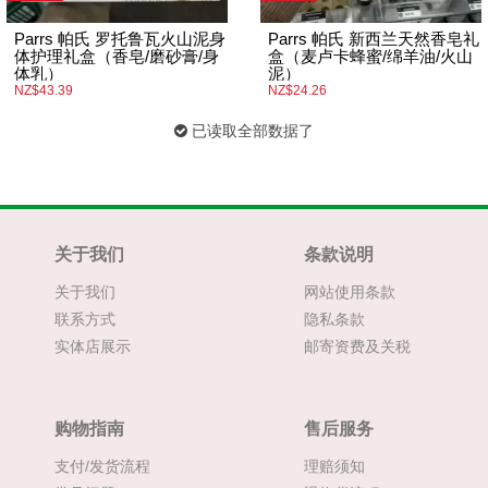
Parrs 帕氏 罗托鲁瓦火山泥身
Parrs 帕氏 新西兰天然香皂礼
体护理礼盒（香皂/磨砂膏/身
盒（麦卢卡蜂蜜/绵羊油/火山
体乳）
泥）
NZ$43.39
NZ$24.26
已读取全部数据了
关于我们
条款说明
关于我们
网站使用条款
联系方式
隐私条款
实体店展示
邮寄资费及关税
购物指南
售后服务
支付/发货流程
理赔须知