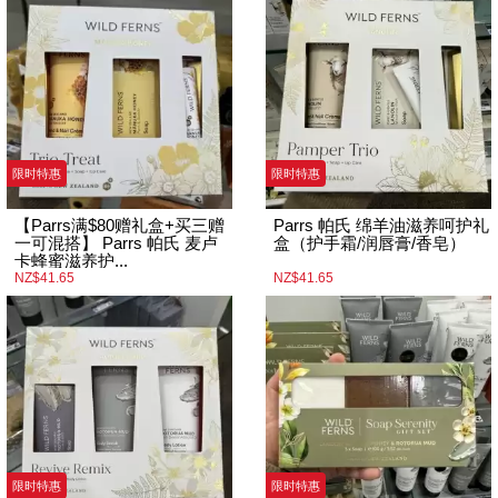
限时特惠
限时特惠
【Parrs满$80赠礼盒+买三赠
Parrs 帕氏 绵羊油滋养呵护礼
一可混搭】 Parrs 帕氏 麦卢
盒（护手霜/润唇膏/香皂）
卡蜂蜜滋养护...
NZ$41.65
NZ$41.65
限时特惠
限时特惠