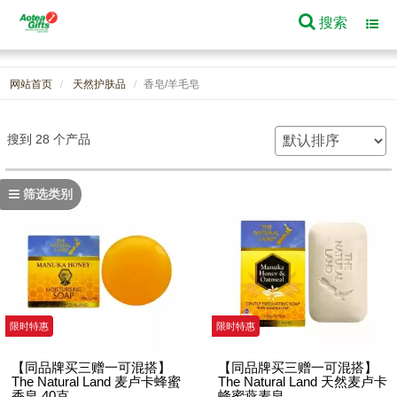
搜索
Toggl
navig
网站首页
天然护肤品
香皂/羊毛皂
搜到 28 个产品
筛选类别
限时特惠
限时特惠
【同品牌买三赠一可混搭】
【同品牌买三赠一可混搭】
The Natural Land 麦卢卡蜂蜜
The Natural Land 天然麦卢卡
香皂 40克
蜂蜜燕麦皂 ...