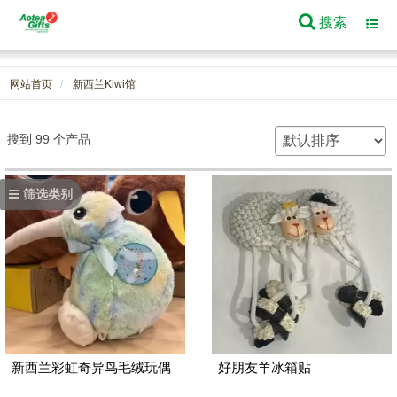
搜索
Toggl
navig
网站首页
新西兰Kiwi馆
搜到 99 个产品
筛选类别
新西兰彩虹奇异鸟毛绒玩偶
好朋友羊冰箱贴