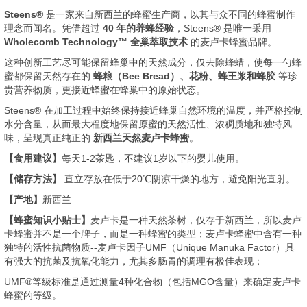
Steens®
是一家来自新西兰的蜂蜜生产商，以其与众不同的蜂蜜制作
理念而闻名。凭借超过
40 年的养蜂经验
，Steens® 是唯一采用
Wholecomb Technology™ 全巢萃取技术
的麦卢卡蜂蜜品牌。
这种创新工艺尽可能保留蜂巢中的天然成分，仅去除蜂蜡，使每一勺蜂
蜜都保留天然存在的
蜂粮（Bee Bread）、花粉、蜂王浆和蜂胶
等珍
贵营养物质，更接近蜂蜜在蜂巢中的原始状态。
Steens® 在加工过程中始终保持接近蜂巢自然环境的温度，并严格控制
水分含量，从而最大程度地保留原蜜的天然活性、浓稠质地和独特风
味，呈现真正纯正的
新西兰天然麦卢卡蜂蜜
。
【食用建议】
每天1-2茶匙，不建议1岁以下的婴儿使用。
【储存方法】
直立存放在低于20℃阴凉干燥的地方，避免阳光直射。
【产地】
新西兰
【蜂蜜知识小贴士】
麦卢卡是一种天然茶树，仅存于新西兰，所以麦卢
卡蜂蜜并不是一个牌子，而是一种蜂蜜的类型；麦卢卡蜂蜜中含有一种
独特的活性抗菌物质--麦卢卡因子UMF（Unique Manuka Factor）具
有强大的抗菌及抗氧化能力，尤其多肠胃的调理有极佳表现；
UMF®等级标准是通过测量4种化合物（包括MGO含量）来确定麦卢卡
蜂蜜的等级。