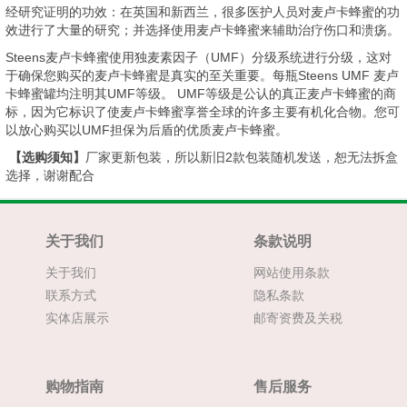
经研究证明的功效：在英国和新西兰，很多医护人员对麦卢卡蜂蜜的功
效进行了大量的研究；并选择使用麦卢卡蜂蜜来辅助治疗伤口和溃疡。
Steens麦卢卡蜂蜜使用独麦素因子（UMF）分级系统进行分级，这对
于确保您购买的麦卢卡蜂蜜是真实的至关重要。每瓶Steens UMF 麦卢
卡蜂蜜罐均注明其UMF等级。 UMF等级是公认的真正麦卢卡蜂蜜的商
标，因为它标识了使麦卢卡蜂蜜享誉全球的许多主要有机化合物。您可
以放心购买以UMF担保为后盾的优质麦卢卡蜂蜜。
【选购须知】
厂家更新包装，所以新旧2款包装随机发送，恕无法拆盒
选择，谢谢配合
关于我们
条款说明
关于我们
网站使用条款
联系方式
隐私条款
实体店展示
邮寄资费及关税
购物指南
售后服务