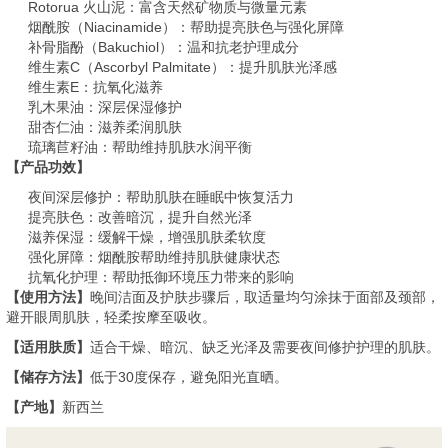
Rotorua 火山泥：富含天然矿物质与微量元素
烟酰胺（Niacinamide）：帮助提亮肤色与强化屏障
补骨脂酚（Bakuchiol）：温和抗老护理成分
维生素C（Ascorbyl Palmitate）：提升肌肤光泽感
维生素E：抗氧化滋养
乳木果油：深层保湿修护
甜杏仁油：滋养柔润肌肤
琉璃苣籽油：帮助维持肌肤水润平衡
【产品功效】
夜间深层修护：帮助肌肤在睡眠中恢复活力
提亮肤色：改善暗沉，提升自然光泽
滋养保湿：缓解干燥，增强肌肤柔软度
强化屏障：烟酰胺帮助维持肌肤健康状态
抗氧化护理：帮助抵御环境压力带来的影响
【使用方法】
晚间洁面及护肤步骤后，取适量均匀涂抹于面部及颈部，
避开眼周肌肤，轻柔按摩至吸收。
【适用肤质】
适合干燥、暗沉、缺乏光泽及需要夜间修护护理的肌肤。
【储存方法】
低于30度保存，避免阳光直晒。
【产地】
新西兰