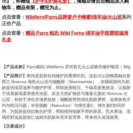
币】，即赠送
【护手&护唇礼盒】
，满额后请点击赠品加入购
物车，赠品有限，赠完为止。
点击查看：
Wildfern/Parrs品牌麦卢卡蜂蜜/绵羊油/火山泥
系列
正价产品
点击查看：
赠品 Parrs 帕氏 Wild Ferns 绵羊油手部唇部滋润
礼盒
【产品名称】
Parrs帕氏 Wildferns 罗托鲁瓦火山泥焕亮修护晚霜｜90g
【产品简介】
夜间是肌肤自我修护的重要时刻。这款火山泥晚霜融合新
西兰 Rotorua 地热火山泥与烟酰胺（Niacinamide），在睡眠期间为肌
肤提供深层滋养与修护护理，帮助改善暗沉、干燥及疲惫肤况，让肌肤
于清晨焕现柔滑透亮光彩。富含天然矿物质与微量元素的 Rotorua 火
山泥，有助于净化并滋养肌肤；烟酰胺帮助强化肌肤屏障，改善肤色不
均与暗沉问题；补骨脂酚（Bakuchiol）与维生素C、维生素E协同作
用，为肌肤提供抗氧化护理，帮助维持细腻平滑的肤质。乳木果油、琉
璃苣籽油及甜杏仁油则为肌肤补充丰富营养，带来持久保湿效果。
【主要成分】