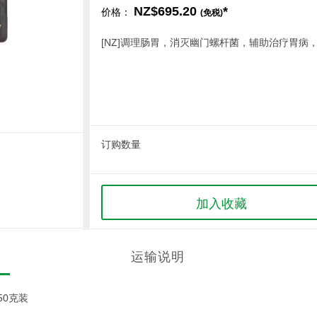
NZ$695.20
*
价格：
(免税)
[NZ]调理肠胃，消灭幽门螺杆菌，辅助治疗胃病
订购数量
加入收藏
运输说明
250克装