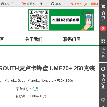
|
|
|
我的订单
购物车
0
件
客服
价格免税 (点击切换)
购
物
车
0
区
关于我们
联系门店
优
惠
劵
SOUTH麦卢卡蜂蜜 UMF20+ 250克装
我
的
ping - Manuka South Manuka Honey UMF20+ 250g
订
单
库存信息 :
充足
有效期 : 2030年10月
客