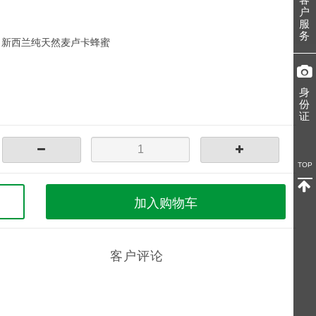
户
服
务
，新西兰纯天然麦卢卡蜂蜜
身
份
证
TOP
加入购物车
客户评论