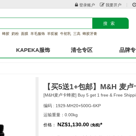
|
登录账户
我要开户
搜索
蜂胶
奶粉
面膜
羊毛服饰
羊驼被
牛初乳
三高
蜂胶牙膏
KAPEKA服饰
清仓专区
品牌专
【买5送1+包邮】M&H 麦卢卡蜂
[M&H麦卢卡蜂蜜] Buy 5 get 1 free & Free Ship
编码 : 1929-MH20+500G-6KP
运输重量：0.00kg
NZ$1,130.00
*
价格：
(免税)