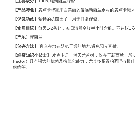
【主要成分】
100％纯新西兰蜂蜜
【产品特色】
麦卢卡蜂蜜来自美丽的偏远新西兰乡村的麦卢卡灌
【保健功效】
独特的抗菌因子，用于日常保健。
【食用建议】
每天1-2茶匙，每日清晨空腹半小时含服。不建议1
【产地】
新西兰
【储存方法】
直立存放在阴凉干燥的地方,避免阳光直射。
【蜂蜜知识小贴士】
麦卢卡是一种天然茶树，仅存于新西兰，所以麦
Factor）具有强大的抗菌及抗氧化能力，尤其多肠胃的调理有极
疾病等。