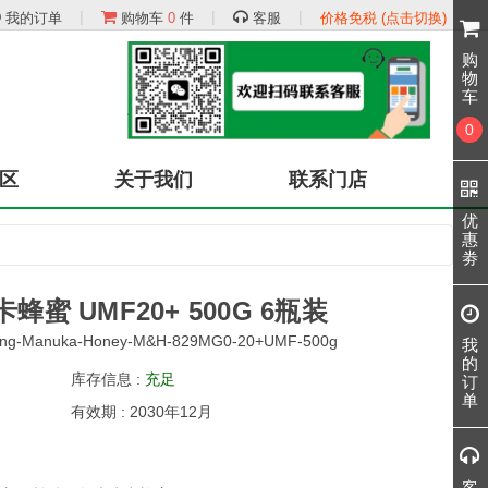
|
|
|
我的订单
购物车
0
件
客服
价格免税 (点击切换)
购
物
车
0
区
关于我们
联系门店
优
惠
劵
蜜 UMF20+ 500G 6瓶装
ping-Manuka-Honey-M&H-829MG0-20+UMF-500g
我
的
库存信息 :
充足
订
单
有效期 : 2030年12月
客