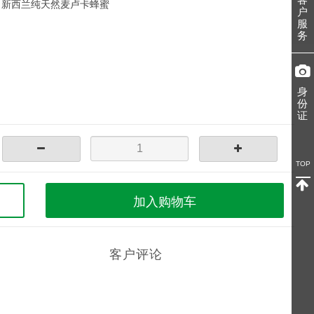
，新西兰纯天然麦卢卡蜂蜜
户
服
务
身
份
证
TOP
加入购物车
客户评论