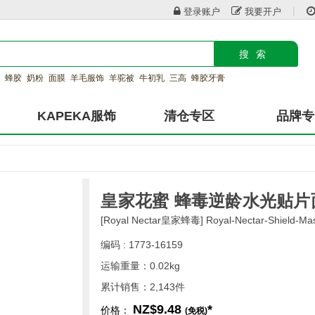
|
登录账户
我要开户
搜索
蜂胶
奶粉
面膜
羊毛服饰
羊驼被
牛初乳
三高
蜂胶牙膏
KAPEKA服饰
清仓专区
品牌专
皇家花蜜 蜂毒逆龄水光贴片面
[Royal Nectar皇家蜂毒] Royal-Nectar-Shield-Ma
编码 : 1773-16159
运输重量：0.02kg
累计销售：2,143件
NZ$9.48
*
价格：
(免税)