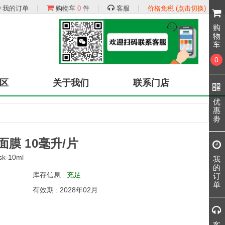
|
|
|
我的订单
购物车
0
件
客服
价格免税 (点击切换)
购
物
车
0
区
关于我们
联系门店
优
惠
劵
膜 10毫升/片
sk-10ml
我
的
库存信息 :
充足
订
单
有效期 : 2028年02月
客