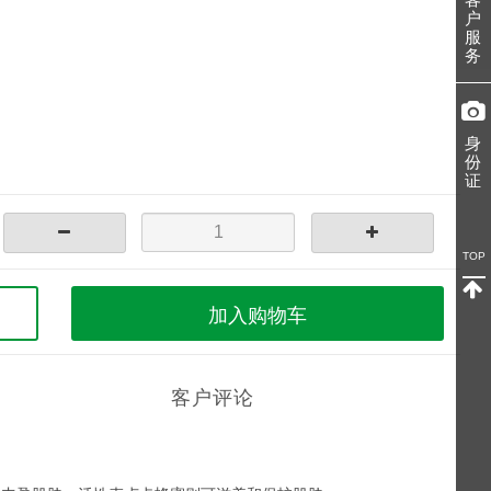
户
服
务
身
份
证
TOP
加入购物车
客户评论