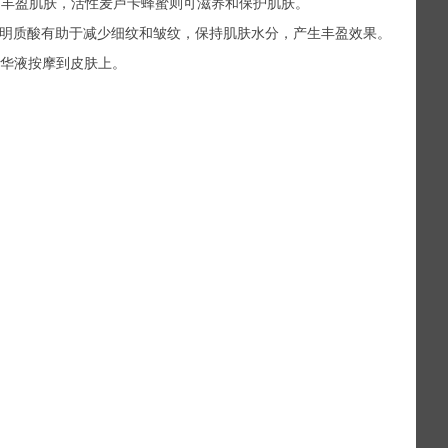
和丰盈肌肤，活性麦卢卡蜂蜜则可滋养和保护肌肤。
；透明质酸有助于减少细纹和皱纹，保持肌肤水分，产生丰盈效果。
精华液按摩到皮肤上。