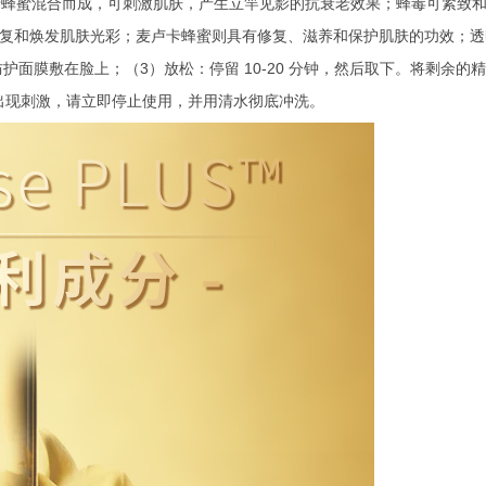
卡蜂蜜混合而成，可刺激肌肤，产生立竿见影的抗衰老效果；蜂毒可紧致
毒有助于恢复和焕发肌肤光彩；麦卢卡蜂蜜则具有修复、滋养和保护肌肤的功效
面膜敷在脸上；（3）放松：停留 10-20 分钟，然后取下。将剩余的
出现刺激，请立即停止使用，并用清水彻底冲洗。