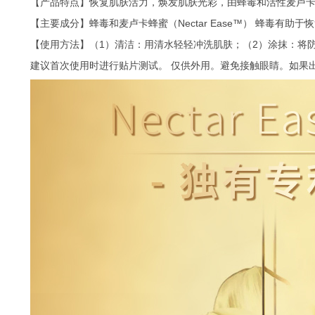
【产品特点】恢复肌肤活力，焕发肌肤光彩，由蜂毒和活性麦卢
【主要成分】蜂毒和麦卢卡蜂蜜（Nectar Ease™） 蜂
【使用方法】（1）清洁：用清水轻轻冲洗肌肤；（2）涂抹：将防护
建议首次使用时进行贴片测试。 仅供外用。避免接触眼睛。如果